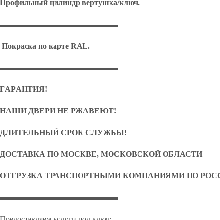
Профильный цилиндр вертушка/ключ.
▬▬▬▬▬▬▬▬▬▬▬▬▬▬▬
Покраска по карте
RAL
.
▬▬▬▬▬▬▬▬▬▬▬▬▬▬▬
ГAPАНТИЯ!
НАШИ ДВЕРИ НЕ РЖАВЕЮТ!
ДЛИТЕЛЬНЫЙ СРОК СЛУЖБЫ!
ДОСТАВКА ПО МОСКВЕ, МОСКОВСКОЙ ОБЛАСТИ
ОТГРУЗКА ТРАНСПОРТНЫМИ КОМПАНИЯМИ ПО РОС
▬▬▬▬▬▬▬▬▬▬▬▬▬▬▬
Предоставляем услуги под ключ: